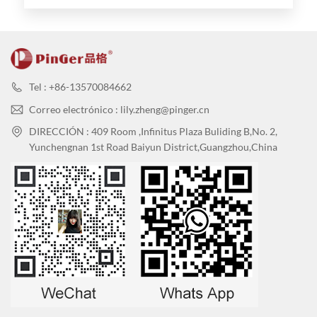
antibacterianos de plástico
para edificios de oficinas
Tel : +86-13570084662
Correo electrónico : lily.zheng@pinger.cn
DIRECCIÓN : 409 Room ,Infinitus Plaza Buliding B,No. 2,
Yunchengnan 1st Road Baiyun District,Guangzhou,China