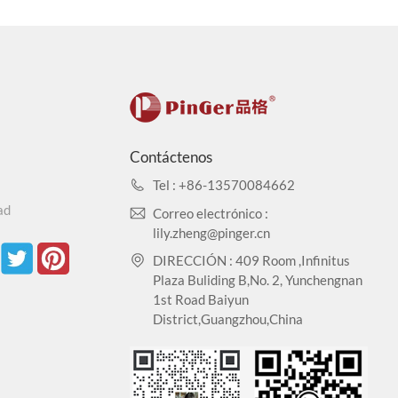
Contáctenos
Tel : +86-13570084662
ad
Correo electrónico :
lily.zheng@pinger.cn
DIRECCIÓN : 409 Room ,Infinitus
Plaza Buliding B,No. 2, Yunchengnan
1st Road Baiyun
District,Guangzhou,China