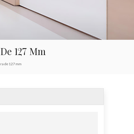
العربية
한국의
Tiếng việt
Indonesia
a De 127 Mm
中文
tura de 127 mm