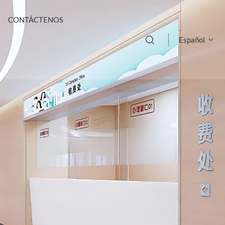
CONTÁCTENOS
Español
English
français
Deutsch
русский
italiano
español
português