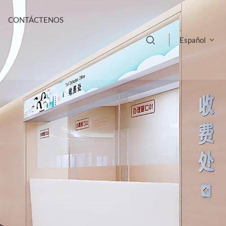
CONTÁCTENOS
Español
English
français
Deutsch
русский
italiano
español
português