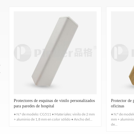
El material de resina es rico en iones de plata, l
Esch
ASTM G21-15, Excelente, a prueba de humedad y m
Según pruebas realizadas de acuerdo con los proc
Protector de esquina
Proporcionar rigidez
Vinilo
materiales de perfil que
Protectores de esquinas de vinilo personalizados
Protector de 
para paredes de hospital
oficinas
● N.° de modelo: CG511 ● Materiales: vinilo de 2 mm
● N.° de model
+ aluminio de 1,8 mm en color sólido ● Ancho del...
mm + aluminio
Sin ningún gas tóxico, el formaldehído está califi
de...