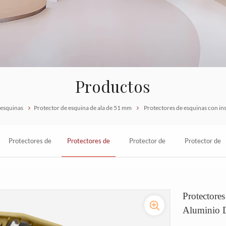
Productos
 esquinas
Protector de esquina de ala de 51 mm
Protectores de esquinas con ins
Protectores de
Protectores de
Protector de
Protector de
esquinas de
esquinas con
esquinas de
esquinas con
Protectore
vinilo para
inserto de vinilo y
vinilo
base de
Aluminio 