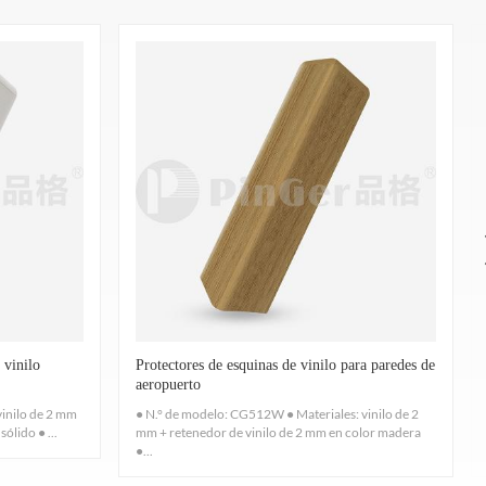
d, como el crecimiento de organismos patógenos como
2010.
erminado de tallo corto, cáscara peluda bulbar y
velocidad de combustión y/o extensión y tiempo de
. Altura recomendada:
o con los procedimientos especificados en ASTM D256-
 vinilo
Protectores de esquinas de vinilo para paredes de
aeropuerto
vinilo de 2 mm
● N.° de modelo: CG512W ● Materiales: vinilo de 2
ólido ● ...
mm + retenedor de vinilo de 2 mm en color madera
r formaldehído TVOC: ISO 16000-3-6-9 Y SGS: CA CDPH
●...