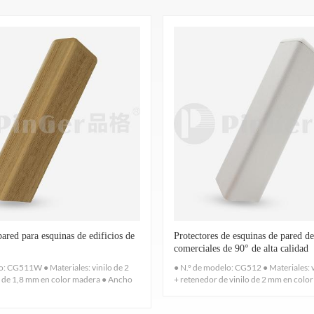
o que inhibe el crecimiento de hongos en la superficie del panel de pare
erichia coli, Staphylococcus aureus. Prueba antibacteriana: JISZ2801: 
3.
A prueba de moho
oho, inhibe Aspergillius brasiliensis, cuerda de penicillium, moho g
Trichoderma viride.
4.
Quema horizontal
edimientos especificados en UL94HB, Método de prueba estándar para 
2、Cómodo y conveniente
combustión de plásticos autoportantes en posición horizontal.
 Pinger instalado en el giro de la pared para protegerlo de impactos
5.
Resistencia al impacto
1,2 m, 1,5 m, 2 m, 3 m.
 tienen una resistencia al impacto de 1 kg según lo probado de acuerd
pared para esquinas de edificios de
Protectores de esquinas de pared de
10EL, GB8624-2012, Resistencia al impacto de plásticos.
comerciales de 90° de alta calidad
6.
Respetuoso con el medio ambiente
o: CG511W ● Materiales: vinilo de 2
● N.° de modelo: CG512 ● Materiales: 
 de 1,8 mm en color madera ● Ancho
+ retenedor de vinilo de 2 mm en color s
cado. Puede registrarse de inmediato y no hay necesidad de absorbe
01350 -VOC