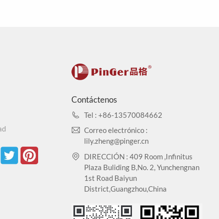
rueba de tinción: EN423: 2001.
cación ISO9001/14001/45001 para productos de bajas
.
Contáctenos
racción en frío, y casi ningún cambio en el tamaño
Tel : +86-13570084662
s, corrosión del yodo, aceite vegetal, licor, etc.
ad
Correo electrónico :
impactos.
lily.zheng@pinger.cn
es pesados: CA65.
DIRECCIÓN : 409 Room ,Infinitus
Plaza Buliding B,No. 2, Yunchengnan
1st Road Baiyun
ia, mantenimiento simple. Construcción conveniente,
District,Guangzhou,China