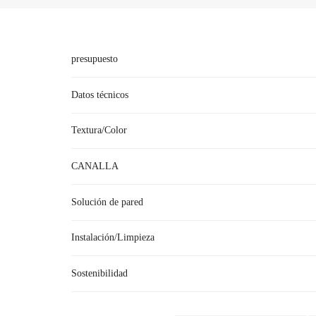
presupuesto
Datos técnicos
Textura/Color
CANALLA
●T
Aquí hay muchos
Colores para los protectores de
Solución de pared
●
Pinge
Instalación/Limpieza
●
Protectores de esquinas ensamblados con cu
Sostenibilidad
R: Recientemente, hemos escuchado que su empresa ha 