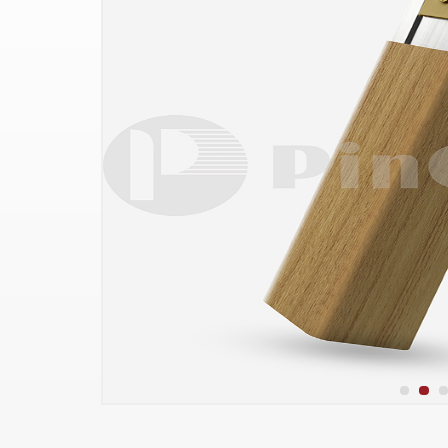
para paredes de
edificios de
comerciales de 90°
hospital
oficinas
de alta calidad