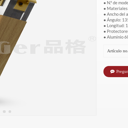
● N.° de mod
paredes de
aluminio de 135
antibacteriano
aluminio y
● Materiales:
● Ancho del a
● Ángulo: 13
aeropuerto
grados
para hospitales
cubierta de
● Longitud: 1
● Protectore
● Aluminio 
vinilo
Artículo no.
Pregu