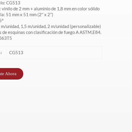
elo: CG513
retenedor de
montaje en
prueba de
 vinilo de 2 mm + aluminio de 1,8 mm en color sólido
la: 51 mm x 51 mm (2'' x 2'')
5°
aluminio
superficie
colisiones
 m/unidad, 1,5 m/unidad, 2 m/unidad (personalizable)
s de esquinas con clasificación de fuego A ASTM,E84.
6063T5
CG513
:
nte Ahora