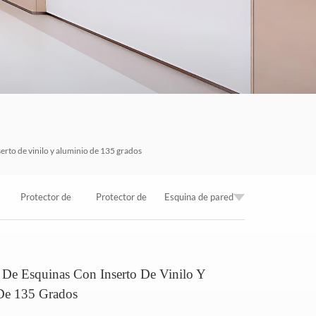
العربية
한국의
Tiếng việt
Indonesia
中文
erto de vinilo y aluminio de 135 grados
Protector de
Protector de
Esquina de pared
esquina de vinilo
esquinas de
de 135°, esquina
s De Esquinas Con Inserto De Vinilo Y
de 90° con
vinilo para
de vinilo a
De 135 Grados