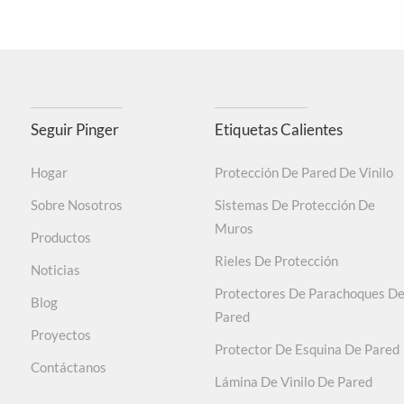
Fuerte, resistente al agua, f
Material con certificación ISO9001/14001/45001. L
Seguir Pinger
Etiquetas Calientes
Hogar
Protección De Pared De Vinilo
Probado según ASTM D 543-14/ASTM D2240-15/ASTM D6
Sobre Nosotros
Sistemas De Protección De
de la temperatura., Antibacteriano y bacteriostát
Muros
Productos
Protecto
Rieles De Protección
Noticias
No contiene plomo
Protectores De Parachoques D
Blog
Pared
Durable, resistente al desgaste, no es fácil rayar
Proyectos
Protector De Esquina De Pared
Contáctanos
Lámina De Vinilo De Pared