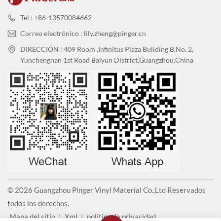
demuestra nuestro compromiso y esfuerzo con el desarrollo
Tel : +86-13570084662
sostenible. Seguiremos desarrollando productos innovadores,
contribuyendo al concepto de diseño sostenible y, juntos,
Correo electrónico : lily.zheng@pinger.cn
construyendo un entorno saludable. Nuestra visión a largo plazo
DIRECCIÓN : 409 Room ,Infinitus Plaza Buliding B,No. 2,
es lograr el desarrollo sostenible y convertirnos en una empresa
Yunchengnan 1st Road Baiyun District,Guangzhou,China
líder en gestión ambiental en el sector.
© 2026 Guangzhou Pinger Vinyl Material Co.,Ltd Reservados
todos los derechos.
Mapa del sitio
|
Xml
|
política de privacidad