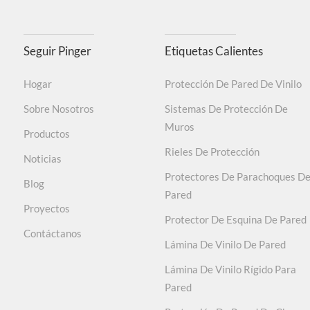
Accesorios
Torn
Sin ningún gas tóxico, el formaldehído está califi
Ámbito de
Hosp
Seguir Pinger
Etiquetas Calientes
aplicación
otro
Color
Blan
Fuerte, resistente al agua, f
Hogar
Protección De Pared De Vinilo
Sobre Nosotros
Sistemas De Protección De
Muros
Material con certificación ISO9001/14001/45001. L
Productos
Rieles De Protección
Noticias
Protectores De Parachoques D
Blog
Probado según ASTM D 543-14/ASTM D2240-15/ASTM D6
Pared
Proyectos
de la temperatura., Antibacteriano y bacteriostát
Protector De Esquina De Pared
Contáctanos
Lámina De Vinilo De Pared
No contiene plomo
Lámina De Vinilo Rígido Para
Pared
Durable, resistente al desgaste, no es fácil rayar