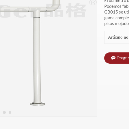
El diámetro 
Podemos fabr
GB015 se util
gama complet
pisos mojados
Artículo no.
Pregu