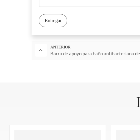
de diseño de interiores, ya sea en un hospital moderno,
Nuestras barras de apoyo también cumplen una doble fun
Entregar
mismo tiempo, con sus elegantes diseños y opciones de c
espacio.
R: ¿Existen otras certificaciones o características que
ANTERIOR
contamos con la certificación EPD, nuestros productos 
Barra de apoyo para baño antibacteriana de 
desarrollo para cumplir con estándares ambientales aún 
B
También estamos en proceso de obtener certificaciones 
objetivo es mejorar continuamente nuestros pasamanos y
El 
GB010 se utiliza en la parte superior del u
Proporcionar pasamanos que cumplan con la cl