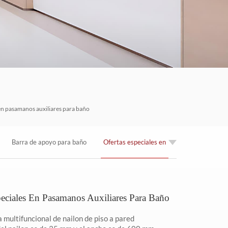
العربية
한국의
Tiếng việt
Indonesia
中文
en pasamanos auxiliares para baño
Barra de apoyo para baño
Ofertas especiales en
antibacteriana de nailon de
pasamanos auxiliares
peciales En Pasamanos Auxiliares Para Baño
altura ajustable
para baño
 multifuncional de nailon de piso a pared