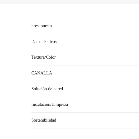
presupuesto
No
Datos técnicos
●
GB015 se utiliza en la parte superior de
Textura/Color
CANALLA
●
Las barras de apoyo ofrecen asistencia para bañarse
Solución de pared
nailon proporciona una sensación de calid
●
Tubo doble de aluminio (o
Instalación/Limpieza
●
A menudo se piensa que las barras de apoyo son solo
en el baño son una de las 
Sostenibilidad
R: Recientemente, hemos escuchado que su empresa ha 