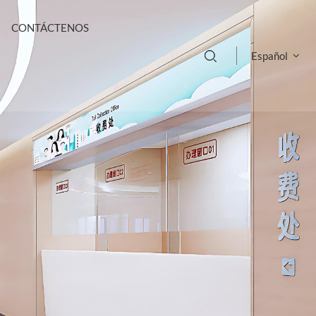
CONTÁCTENOS
Español
English
français
Deutsch
русский
italiano
español
português