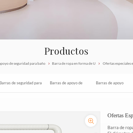
Productos
 apoyo de seguridad para baño
Barra de ropa en forma de U
Ofertas especiales 
Barras de seguridad para
Barras de apoyo de
Barras de apoyo
baños para personas con
nailon de diseño
auxiliares para baño de
Ofertas Es
discapacidad
para baños
personas mayores
Barra de ropa