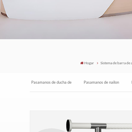
Hogar
Sistema de barra de
Pasamanos de ducha de
Pasamanos de nailon
seguridad antibacterianos
antibacterianos en forma
de nailon
de U para duchas