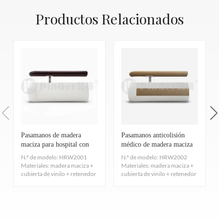
Material
Madera maciza, cubierta de vinilo, cubierta de al
de impresión 3D en paredes, ofrecen a los diseñadores un amplio
formaldehído TVOC: ISO 16000-3-6-9 Y SGS: CA CDPH
Madera maciza de 38 mm,
Cubierta de vinilo de 2
Productos Relacionados
margen creativo, satisfaciendo a la perfección las necesidades de
Tamaño
materiales ABS para codos y soportes.
01350 -VOC
decoración. Además, nuestros pasamanos son fáciles de instalar:
Accesorios
Tornillos y pernos
7.
No mancha
su construcción no genera polvo, no contiene metales pesados ni
Ámbito de
Hospitales, residencias de ancianos, restaurantes, 
Fuerte, resistente al agua, fácil de limpiar la superficie,
libera gases tóxicos o nocivos como el formaldehído o el tolueno.
aplicación
lugares públicos.
anticontaminación, no se teñe fácilmente, prueba de tinción:
Por lo tanto, se pueden instalar un día y usar al siguiente,
Color
Hay docenas de colores para elegir.
garantizando eficazmente la salud de las personas.
Human Rights Watch
Human Rights Watch
EN423: 2001.
Dibujos estructurales
2003
2004
A: Mencionó que obtuvo la certificación EPD. ¿Es esta una
8. Certificación ISO
●Riel de agarre de 38 mm + riel de parachoques de 127 mm +
certificación? ¿Qué significa para usted?
Madera maciza +
Madera maciza +
inserto de aluminio con tornillos.
Material con certificación ISO9001/14001/45001. Los perfiles
cubierta de vinilo +
cubierta de vinilo +
B: La certificación EPD evalúa el ciclo de vida completo de un
●Sistema de protección de pared y pasamanos
Pasamanos de madera
Pasamanos anticolisión
deben cumplir con los requisitos de las normas de certificación
pasamanos de
pasamanos de
maciza para hospital con
médico de madera maciza
producto, demostrando que cumple con ciertos estándares de
●Combina dos funciones, protección de pared y pasamanos de
aluminio (agarre de
aluminio (agarre de
protección de pared
de 200 mm
ISO9001/14001/45001 para productos de bajas emisiones y la
[Limpieza y mantenimiento de Pinger 品格 ®]
pasillo, que pueden usarse por separado o en conjunto para
N.° de modelo: HRW2001
N.° de modelo: HRW2002
desempeño ambiental y se ajusta a los principios del desarrollo
madera maciza y
madera maciza y
Materiales: madera maciza +
Materiales: madera maciza +
norma de emisiones de productos ISO9001/14001/45001.
proporcionar una apariencia uniforme en todo el edificio.
sostenible. Hemos obtenido esta certificación, que no solo
cubierta de vinilo + retenedor
cubierta de vinilo + retenedor
Requisitos de limpieza y manten
parachoques de color
parachoques de color
de aluminio (agarr...
de aluminio (agarr...
9.
Química y CORROSIÓN
Resistencia
confirma que nuestros productos son ecológicos, no
madera de 127 mm)
madera de 127 mm)
contaminantes y reciclables, sino que también reconoce y
Tasa de seguimiento de visitantes
limpieza y mantenimie
Probado según ASTM D 543-14/ASTM D2240-15/ASTM
acero inoxidable
200
acero inoxidable
200
demuestra nuestro compromiso y esfuerzo con el desarrollo
D638-14, Excelente, pequeño coeficiente de expansión térmica y
mm de altura, 5 m de
mm de altura, 5 m de
Habitación privada
una vez en un año