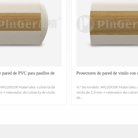
asificación de fuego EN13501 - 1 Clase B. EXPLOSIÓN DE LLAMA Y
humo está calificada, no es tóxica y no hay goteo al quemarse.
2.
Resistencia a hongos y bacterias
o que inhibe el crecimiento de hongos en la superficie del panel de pare
erichia coli, Staphylococcus aureus. Prueba antibacteriana: JISZ2801: 
3.
A prueba de moho
oho, inhibe Aspergillius brasiliensis, cuerda de penicillium, moho g
e pared de PVC para pasillos de
Protectores de pared de vinilo con
Trichoderma viride.
: WG2002R Materiales: cubierta de
N.° de modelo: WG2003R Materiales: 
4.
Quema horizontal
m + retenedor de cubierta de vinilo
vinilo de 2,0 mm + retenedor de cubiert
edimientos especificados en UL94HB, Método de prueba estándar para 
de...
combustión de plásticos autoportantes en posición horizontal.
5.
Resistencia al impacto
 tienen una resistencia al impacto de 1 kg según lo probado de acuerd
10EL, GB8624-2012, Resistencia al impacto de plásticos.