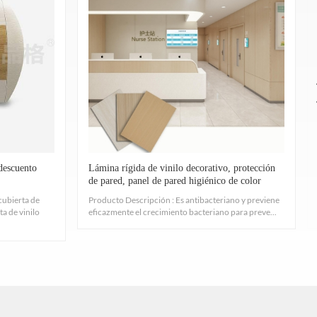
 HUMO: ASTM E84, CLASE A, la concentración de
d, como el crecimiento de organismos patógenos como
2010.
erminado de tallo corto, cáscara peluda bulbar y
 descuento
Lámina rígida de vinilo decorativo, protección
de pared, panel de pared higiénico de color
madera para uso hospitalario de alta resistencia
cubierta de
Producto Descripción : Es antibacteriano y previene
a de vinilo
eficazmente el crecimiento bacteriano para preve...
velocidad de combustión y/o extensión y tiempo de
o con los procedimientos especificados en ASTM D256-