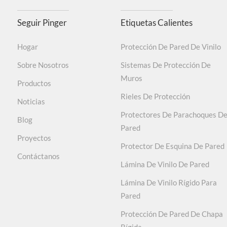
Seguir Pinger
Etiquetas Calientes
Sin ningún gas tóxico, el formaldehído está califi
Hogar
Protección De Pared De Vinilo
Sobre Nosotros
Sistemas De Protección De
Muros
Fuerte, resistente al agua, f
Productos
Rieles De Protección
Noticias
Material con certificación ISO9001/14001/45001. L
Protectores De Parachoques D
Blog
Pared
Proyectos
Protector De Esquina De Pared
Contáctanos
Probado según ASTM D 543-14/ASTM D2240-15/ASTM D6
Lámina De Vinilo De Pared
de la temperatura., Antibacteriano y bacteriostát
Lámina De Vinilo Rígido Para
Pared
No contiene plomo
Protección De Pared De Chapa
Rígida