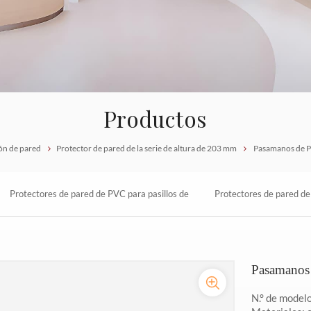
Productos
ón de pared
Protector de pared de la serie de altura de 203 mm
Pasamanos de PV
Protectores de pared de PVC para pasillos de
Protectores de pared de 
hospitales
descuento
Pasamanos 
N.° de mode