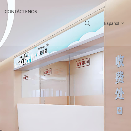
CONTÁCTENOS
Español
English
français
Deutsch
русский
italiano
español
português