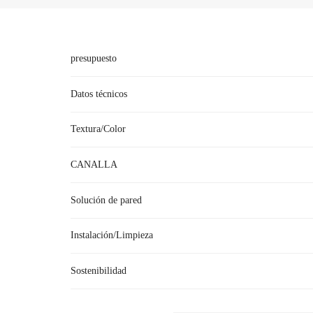
presupuesto
Datos técnicos
Textura/Color
CANALLA
●Los paneles de pared Pinger (láminas de vinilo de pa
Solución de pared
antibacterianas, ignífugas, anticolisión, protecció
Instalación/Limpieza
●Como un nuevo material de pared con un núcleo h
microorganismos patógenos adheridos a la superfici
Sostenibilidad
●El panel d
R: Recientemente, hemos escuchado que su empresa ha 
●
Al mismo tiempo, el panel de pared Pinger t