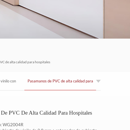
العربية
한국의
Tiếng việt
Indonesia
中文
C de alta calidad para hospitales
vinilo con
Pasamanos de PVC de alta calidad para
hospitales
De PVC De Alta Calidad Para Hospitales
lo: WG2004R