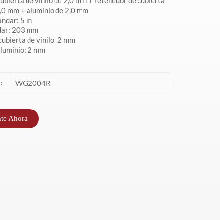
ubierta de vinilo de 2,0 mm + retenedor de cubierta
 2,0 mm + aluminio de 2,0 mm
ándar: 5 m
dar: 203 mm
cubierta de vinilo: 2 mm
aluminio: 2 mm
WG2004R
:
nte Ahora