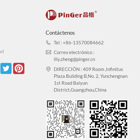
r formaldehído TVOC: ISO 16000-3-6-9 Y SGS: CA CDPH
Contáctenos
Tel : +86-13570084662
rueba de tinción: EN423: 2001.
ad
Correo electrónico :
lily.zheng@pinger.cn
DIRECCIÓN : 409 Room ,Infinitus
cación ISO9001/14001/45001 para productos de bajas
Plaza Buliding B,No. 2, Yunchengnan
.
1st Road Baiyun
District,Guangzhou,China
racción en frío, y casi ningún cambio en el tamaño
s, corrosión del yodo, aceite vegetal, licor, etc.
es pesados: CA65.