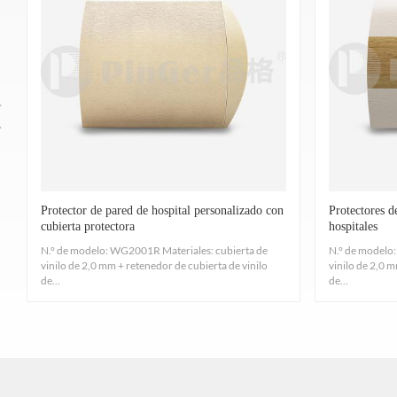
Proporcionar pasamanos que cumplan con la cl
El material de resina es rico en iones de plata, l
Esch
ASTM G21-15, Excelente, a prueba de humedad y m
Protector de pared de hospital personalizado con
Protectores d
cubierta protectora
hospitales
N.° de modelo: WG2001R Materiales: cubierta de
N.° de modelo
vinilo de 2,0 mm + retenedor de cubierta de vinilo
vinilo de 2,0 m
Según pruebas realizadas de acuerdo con los proc
de...
de...
Proporcionar rigidez
Vinilo
materiales de perfil que