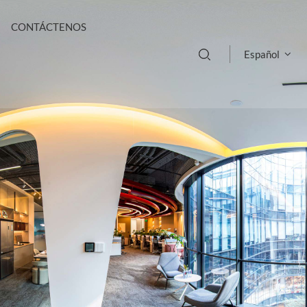
CONTÁCTENOS
Español
English
français
Deutsch
русский
italiano
español
português