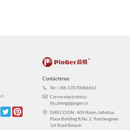
Contáctenos
Tel : +86-13570084662
ad
Correo electrónico :
lily.zheng@pinger.cn
DIRECCIÓN : 409 Room ,Infinitus
Plaza Buliding B,No. 2, Yunchengnan
1st Road Baiyun