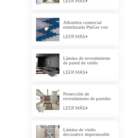
LEER MÁS
Alfombra comercial
entrelazada PinGer con
respaldo ecológico,
LEER MÁS
losetas de alfombra
entrelazadas
Lámina de revestimiento
de pared de vinilo
antibacteriano
LEER MÁS
Protección de
revestimiento de paredes
con patrones de imitación
LEER MÁS
de madera y colores
sólidos
Lámina de vinilo
decorativo impermeable