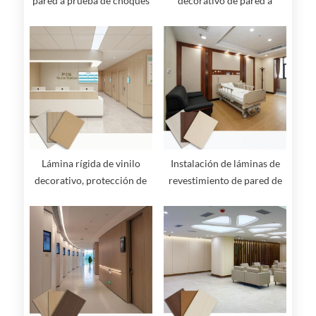
pared a prueba de choques
decorativo de pared a
prueba de moho para salas
y pasillos de hospitales
Lámina rígida de vinilo
Instalación de láminas de
decorativo, protección de
revestimiento de pared de
pared, panel de pared
protección rígida de pared
higiénico de color madera
para uso hospitalario de
alta resistencia