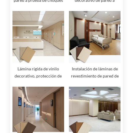
pared a prueba de choques
decorativo de pared a
prueba de moho para salas
y pasillos de hospitales
Lámina rígida de vinilo
Instalación de láminas de
decorativo, protección de
revestimiento de pared de
pared, panel de pared
protección rígida de pared
higiénico de color madera
para uso hospitalario de
alta resistencia