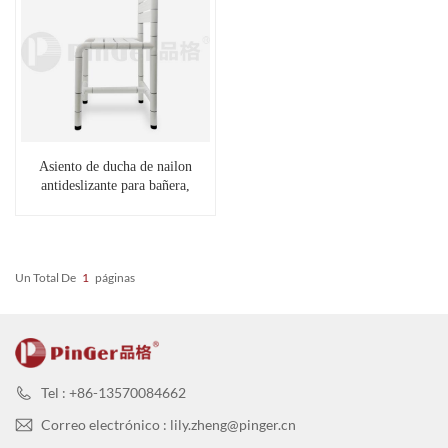
Asiento de ducha de nailon
antideslizante para bañera,
seguro para personas mayores
Un Total De
1
Páginas
Tel : +86-13570084662
Correo electrónico : lily.zheng@pinger.cn